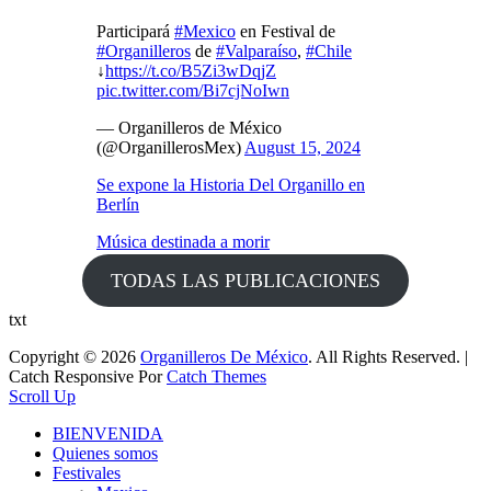
Participará
#Mexico
en Festival de
#Organilleros
de
#Valparaíso
,
#Chile
↓
https://t.co/B5Zi3wDqjZ
pic.twitter.com/Bi7cjNoIwn
— Organilleros de México
(@OrganillerosMex)
August 15, 2024
Se expone la Historia Del Organillo en
Berlín
Música destinada a morir
TODAS LAS PUBLICACIONES
txt
Copyright © 2026
Organilleros De México
. All Rights Reserved. |
Catch Responsive Por
Catch Themes
Scroll Up
BIENVENIDA
Quienes somos
Festivales