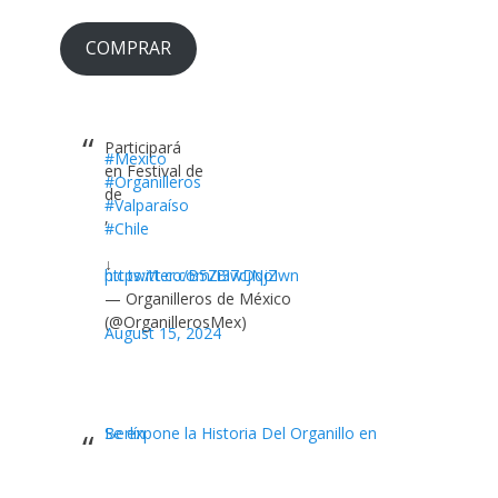
COMPRAR
Participará
#Mexico
en Festival de
#Organilleros
de
#Valparaíso
,
#Chile
↓
https://t.co/B5Zi3wDqjZ
pic.twitter.com/Bi7cjNoIwn
— Organilleros de México
(@OrganillerosMex)
August 15, 2024
Se expone la Historia Del Organillo en Berlín