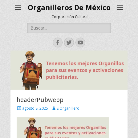
Organilleros De México
Corporación Cultural
Buscar:
Facebook
Twitter
YouTube
headerPubwebp
Escrito
Autor
agosto 8, 2025
ElOrganillero
el