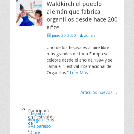
Waldkirch el pueblo
alemán que fabrica
organillos desde hace 200
años
Escrito
Autor
junio 20, 2020
admin
el
Uno de los festivales al aire libre
más grandes de toda Europa se
celebra desde el año de 1984 y se
llama el “Festival Internacional de
Organillos.”
Leer Más …
Navegación
Artículos nuevos
→
por
los
Participará
artículos
#Mexico
en Festival de
#Organilleros
de
#Valparaíso
,
#Chile