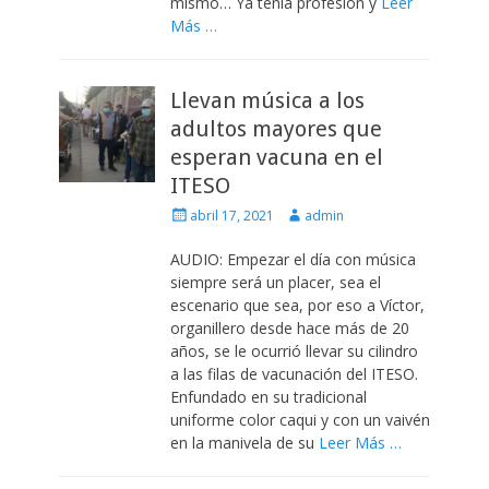
mismo… Ya tenía profesión y
Leer
Más …
Llevan música a los
adultos mayores que
esperan vacuna en el
ITESO
Escrito
Autor
abril 17, 2021
admin
el
AUDIO: Empezar el día con música
siempre será un placer, sea el
escenario que sea, por eso a Víctor,
organillero desde hace más de 20
años, se le ocurrió llevar su cilindro
a las filas de vacunación del ITESO.
Enfundado en su tradicional
uniforme color caqui y con un vaivén
en la manivela de su
Leer Más …