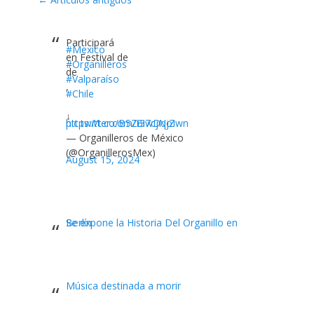
por
los
Participará
artículos
#Mexico
en Festival de
#Organilleros
de
#Valparaíso
,
#Chile
↓
https://t.co/B5Zi3wDqjZ
pic.twitter.com/Bi7cjNoIwn
— Organilleros de México
(@OrganillerosMex)
August 15, 2024
Se expone la Historia Del Organillo en Berlín
Música destinada a morir