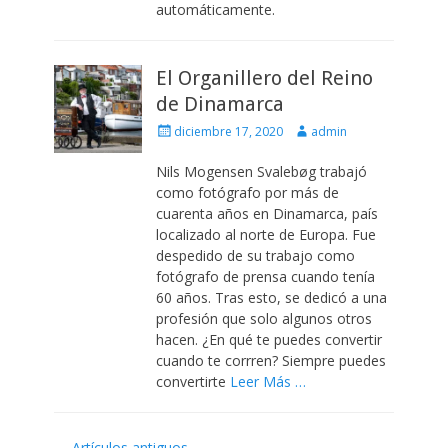
automáticamente.
El Organillero del Reino
de Dinamarca
Escrito
Autor
diciembre 17, 2020
admin
el
Nils Mogensen Svalebøg trabajó
como fotógrafo por más de
cuarenta años en Dinamarca, país
localizado al norte de Europa. Fue
despedido de su trabajo como
fotógrafo de prensa cuando tenía
60 años. Tras esto, se dedicó a una
profesión que solo algunos otros
hacen. ¿En qué te puedes convertir
cuando te corrren? Siempre puedes
convertirte
Leer Más …
Navegación
←
Artículos antiguos