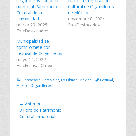
Organilleros dan paso
n
n
n
Nació la Corporación
T
F
L
rumbo al Patrimonio
Cultural de Organilleros
w
a
i
i
c
n
Cultural de la
de México
t
e
k
Humanidad
noviembre 8, 2024
t
b
e
e
o
d
marzo 29, 2025
En «Destacado»
r
o
I
En «Destacado»
(
k
n
S
(
(
e
S
S
Municipalidad se
a
e
e
compromete con
b
a
a
r
b
b
Festival de Organilleros
e
r
r
mayo 14, 2022
e
e
e
n
e
e
En «Festival Chile»
u
n
n
n
u
u
a
n
n
v
a
a
Categorías
Tags
Destacado
,
Festivales
,
Lo Último
,
Mexico
Festival
,
e
v
v
Mexico
,
Organilleros
n
e
e
t
n
n
a
t
t
n
a
a
a
n
n
Navegación
← Anterior
n
a
a
Entrada
9 Foro de Patrimonio
u
n
n
de
e
u
u
anterior:
Cultural Inmaterial
v
e
e
entradas
a
v
v
)
a
a
)
)