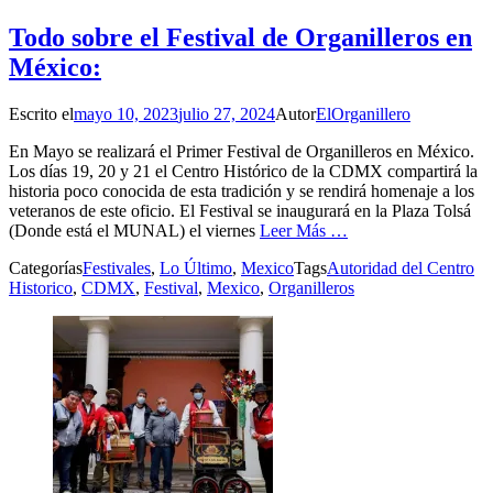
Todo sobre el Festival de Organilleros en
México:
Escrito el
mayo 10, 2023
julio 27, 2024
Autor
ElOrganillero
En Mayo se realizará el Primer Festival de Organilleros en México.
Los días 19, 20 y 21 el Centro Histórico de la CDMX compartirá la
historia poco conocida de esta tradición y se rendirá homenaje a los
veteranos de este oficio. El Festival se inaugurará en la Plaza Tolsá
(Donde está el MUNAL) el viernes
Leer Más …
Categorías
Festivales
,
Lo Último
,
Mexico
Tags
Autoridad del Centro
Historico
,
CDMX
,
Festival
,
Mexico
,
Organilleros