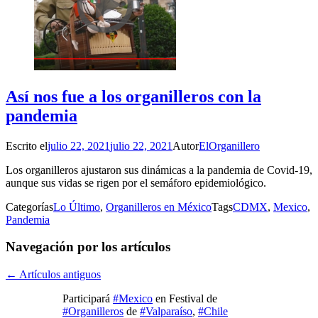
Así nos fue a los organilleros con la
pandemia
Escrito el
julio 22, 2021
julio 22, 2021
Autor
ElOrganillero
Los organilleros ajustaron sus dinámicas a la pandemia de Covid-19,
aunque sus vidas se rigen por el semáforo epidemiológico.
Categorías
Lo Último
,
Organilleros en México
Tags
CDMX
,
Mexico
,
Pandemia
Navegación por los artículos
←
Artículos antiguos
Participará
#Mexico
en Festival de
#Organilleros
de
#Valparaíso
,
#Chile