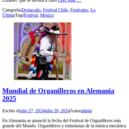
Lizana», que se llevará a cabo
Leer Más …
Categorías
Destacado
,
Festival Chile
,
Festivales
,
Lo
Último
Tags
Festival
,
Mexico
Mundial de Organilleros en Alemania
2025
Escrito el
julio 27, 2024
julio 29, 2024
Autor
admin
En Alemania se anunció la fecha del Festival de Organilleros más
grande del Mundo. Organilleros y entusiastas de la música mecánica