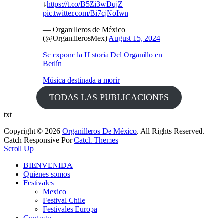
↓
https://t.co/B5Zi3wDqjZ
pic.twitter.com/Bi7cjNoIwn
— Organilleros de México
(@OrganillerosMex)
August 15, 2024
Se expone la Historia Del Organillo en
Berlín
Música destinada a morir
TODAS LAS PUBLICACIONES
txt
Copyright © 2026
Organilleros De México
. All Rights Reserved. |
Catch Responsive Por
Catch Themes
Scroll Up
BIENVENIDA
Quienes somos
Festivales
Mexico
Festival Chile
Festivales Europa
Contacto