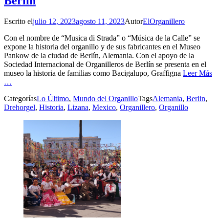
Berlín
Escrito el
julio 12, 2023
agosto 11, 2023
Autor
ElOrganillero
Con el nombre de “Musica di Strada” o “Música de la Calle” se
expone la historia del organillo y de sus fabricantes en el Museo
Pankow de la ciudad de Berlín, Alemania. Con el apoyo de la
Sociedad Internacional de Organilleros de Berlín se presenta en el
museo la historia de familias como Bacigalupo, Graffigna
Leer Más
…
Categorías
Lo Último
,
Mundo del Organillo
Tags
Alemania
,
Berlin
,
Drehorgel
,
Historia
,
Lizana
,
Mexico
,
Organillero
,
Organillo