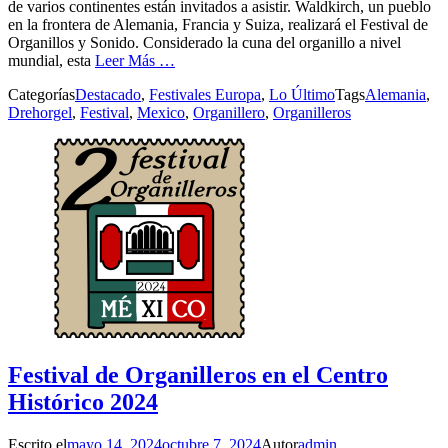
de varios continentes están invitados a asistir. Waldkirch, un pueblo
en la frontera de Alemania, Francia y Suiza, realizará el Festival de
Organillos y Sonido. Considerado la cuna del organillo a nivel
mundial, esta
Leer Más …
Categorías
Destacado
,
Festivales Europa
,
Lo Último
Tags
Alemania
,
Drehorgel
,
Festival
,
Mexico
,
Organillero
,
Organilleros
Festival de Organilleros en el Centro
Histórico 2024
Escrito el
mayo 14, 2024
octubre 7, 2024
Autor
admin