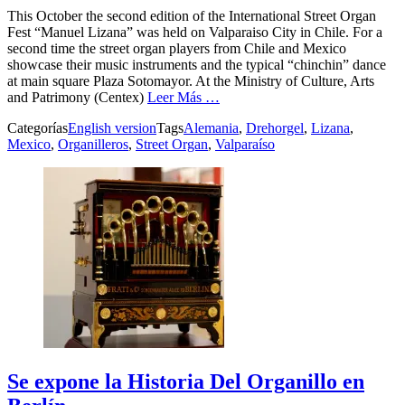
This October the second edition of the International Street Organ
Fest “Manuel Lizana” was held on Valparaiso City in Chile. For a
second time the street organ players from Chile and Mexico
showcase their music instruments and the typical “chinchin” dance
at main square Plaza Sotomayor. At the Ministry of Culture, Arts
and Patrimony (Centex)
Leer Más …
Categorías
English version
Tags
Alemania
,
Drehorgel
,
Lizana
,
Mexico
,
Organilleros
,
Street Organ
,
Valparaíso
Se expone la Historia Del Organillo en