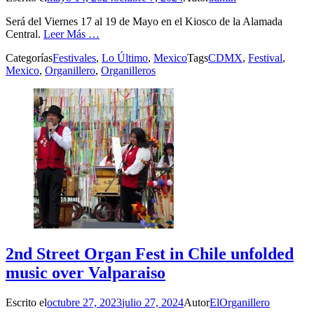
Será del Viernes 17 al 19 de Mayo en el Kiosco de la Alamada
Central.
Leer Más …
Categorías
Festivales
,
Lo Último
,
Mexico
Tags
CDMX
,
Festival
,
Mexico
,
Organillero
,
Organilleros
2nd Street Organ Fest in Chile unfolded
music over Valparaiso
Escrito el
octubre 27, 2023
julio 27, 2024
Autor
ElOrganillero