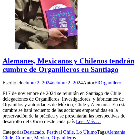
Alemanes, Mexicanos y Chilenos tendrán
cumbre de Organilleros en Santiago
Escrito el
octubre 2, 2024
octubre 2, 2024
Autor
ElOrganillero
El 7 de noviembre de 2024 se reunirán en Santiago de Chile
delegaciones de Organilleros, Investigadores, y fabricantes de
Organillos y autoridades de México, Chile y Alemania. En esta
cumbre se hará recuento de las acciones emprendidas en la
preservación de la práctica y se presentarán las perspectivas de
desarrollo del Oficio desde cada país
Leer Más …
Categorías
Destacado
,
Festival Chile
,
Lo Último
Tags
Alemania
,
Chile
,
Cumbre
,
Mexico
,
Organilleros