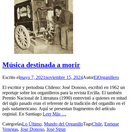
Música destinada a morir
Escrito el
mayo 7, 2021
noviembre 15, 2024
Autor
ElOrganillero
El escritor y periodista Chileno: José Donoso, escribió en 1962 un
reportaje sobre los organilleros para la revista Ercilla. El también
Premio Nacional de Literatura (1990) entrevistó a quienes en mitad
del siglo pasado eran el referente de la tradición del organillo en el
país sudamericano. Aquí se presentan fragmentos del artículo
orginial. En Santiago
Leer Más …
Categorías
Lo Último
,
Mundo del Organillo
Tags
Chile
,
Enrique
Venegas
,
Jose Donoso
,
Jose Strup