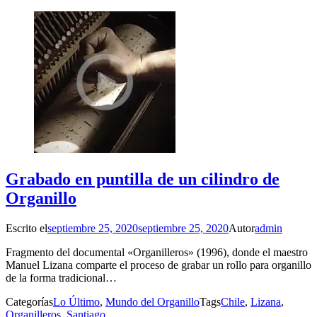
Grabado en puntilla de un cilindro de
Organillo
Escrito el
septiembre 25, 2020
septiembre 25, 2020
Autor
admin
Fragmento del documental «Organilleros» (1996), donde el maestro
Manuel Lizana comparte el proceso de grabar un rollo para organillo
de la forma tradicional…
Categorías
Lo Último
,
Mundo del Organillo
Tags
Chile
,
Lizana
,
Organilleros
,
Santiago