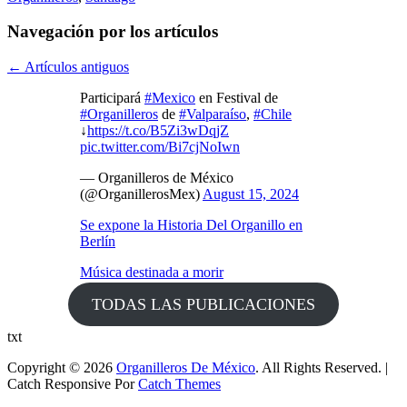
Navegación por los artículos
←
Artículos antiguos
Participará
#Mexico
en Festival de
#Organilleros
de
#Valparaíso
,
#Chile
↓
https://t.co/B5Zi3wDqjZ
pic.twitter.com/Bi7cjNoIwn
— Organilleros de México
(@OrganillerosMex)
August 15, 2024
Se expone la Historia Del Organillo en
Berlín
Música destinada a morir
TODAS LAS PUBLICACIONES
txt
Copyright © 2026
Organilleros De México
. All Rights Reserved. |
Catch Responsive Por
Catch Themes