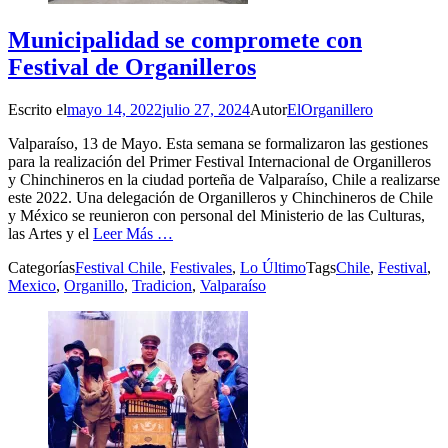
Municipalidad se compromete con
Festival de Organilleros
Escrito el
mayo 14, 2022
julio 27, 2024
Autor
ElOrganillero
Valparaíso, 13 de Mayo. Esta semana se formalizaron las gestiones
para la realización del Primer Festival Internacional de Organilleros
y Chinchineros en la ciudad porteña de Valparaíso, Chile a realizarse
este 2022. Una delegación de Organilleros y Chinchineros de Chile
y México se reunieron con personal del Ministerio de las Culturas,
las Artes y el
Leer Más …
Categorías
Festival Chile
,
Festivales
,
Lo Último
Tags
Chile
,
Festival
,
Mexico
,
Organillo
,
Tradicion
,
Valparaíso