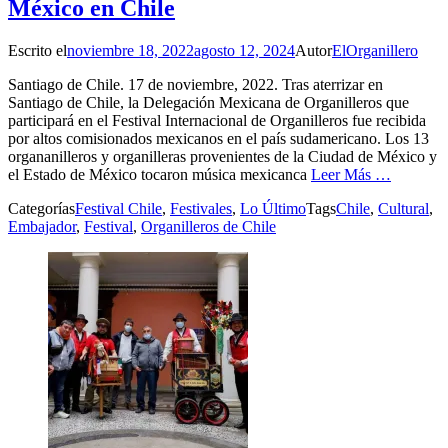
México en Chile
Escrito el
noviembre 18, 2022
agosto 12, 2024
Autor
ElOrganillero
Santiago de Chile. 17 de noviembre, 2022. Tras aterrizar en
Santiago de Chile, la Delegación Mexicana de Organilleros que
participará en el Festival Internacional de Organilleros fue recibida
por altos comisionados mexicanos en el país sudamericano. Los 13
organanilleros y organilleras provenientes de la Ciudad de México y
el Estado de México tocaron música mexicanca
Leer Más …
Categorías
Festival Chile
,
Festivales
,
Lo Último
Tags
Chile
,
Cultural
,
Embajador
,
Festival
,
Organilleros de Chile