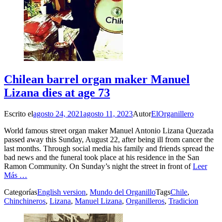
Chilean barrel organ maker Manuel
Lizana dies at age 73
Escrito el
agosto 24, 2021
agosto 11, 2023
Autor
ElOrganillero
World famous street organ maker Manuel Antonio Lizana Quezada
passed away this Sunday, August 22, after being ill from cancer the
last months. Through social media his family and friends spread the
bad news and the funeral took place at his residence in the San
Ramon Community. On Sunday’s night the street in front of
Leer
Más …
Categorías
English version
,
Mundo del Organillo
Tags
Chile
,
Chinchineros
,
Lizana
,
Manuel Lizana
,
Organilleros
,
Tradicion