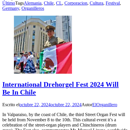
Último
Tags
Alemania
,
Chile
,
CL
,
Corporacion
,
Cultura
,
Festival
,
Germany
,
Organilleros
International Drehorgel Fest 2024 Will
Be In Chile
Escrito el
octubre 22, 2024
octubre 22, 2024
Autor
ElOrganillero
In Valparaiso, by the coast of Chile, the third Street Organ Fest will
be held from November 8 to the 10th. This cultural event it’s a
celebration of the street-organ players and Chinchineros (drum