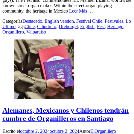
guys). The Fest also, commemorates Mr. Manuel Lizana, worldwide
known street-organ maker. Within the street-organ playing
community, the heritage in Mexico
Leer Más …
Categorías
Destacado
,
English version
,
Festival Chile
,
Festivales
,
Lo
Último
Tags
Chile
,
Cilindrero
,
Drehorgel
,
English
,
Fest
,
Heritage
,
Organillero
,
Valparaiso
Alemanes, Mexicanos y Chilenos tendrán
cumbre de Organilleros en Santiago
Escrito el
octubre 2, 2024
octubre 2, 2024
Autor
ElOrganillero