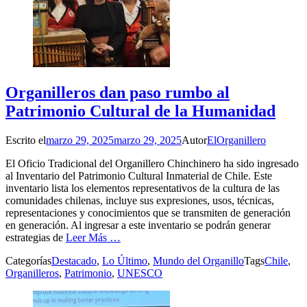
Organilleros dan paso rumbo al
Patrimonio Cultural de la Humanidad
Escrito el
marzo 29, 2025
marzo 29, 2025
Autor
ElOrganillero
El Oficio Tradicional del Organillero Chinchinero ha sido ingresado
al Inventario del Patrimonio Cultural Inmaterial de Chile. Este
inventario lista los elementos representativos de la cultura de las
comunidades chilenas, incluye sus expresiones, usos, técnicas,
representaciones y conocimientos que se transmiten de generación
en generación. Al ingresar a este inventario se podrán generar
estrategias de
Leer Más …
Categorías
Destacado
,
Lo Último
,
Mundo del Organillo
Tags
Chile
,
Organilleros
,
Patrimonio
,
UNESCO