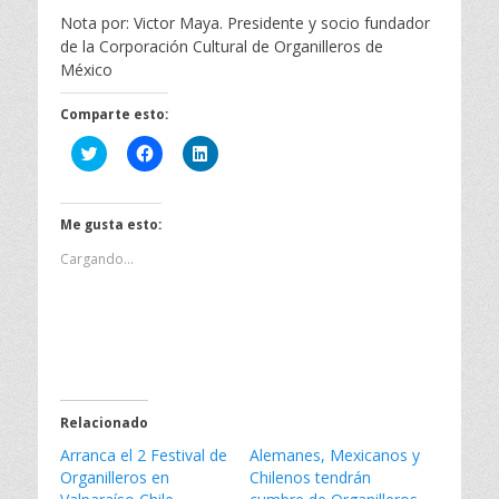
Nota por: Victor Maya. Presidente y socio fundador
de la Corporación Cultural de Organilleros de
México
Comparte esto:
H
H
H
a
a
a
z
z
z
c
c
c
l
l
l
i
i
i
Me gusta esto:
c
c
c
p
p
p
Cargando...
a
a
a
r
r
r
a
a
a
c
c
c
o
o
o
m
m
m
p
p
p
a
a
a
r
r
r
t
t
t
i
i
i
Relacionado
r
r
r
e
e
e
Arranca el 2 Festival de
n
n
n
Alemanes, Mexicanos y
T
F
L
Organilleros en
Chilenos tendrán
w
a
i
i
c
n