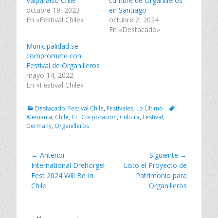
Valparaíso Chile
cumbre de Organilleros
t
e
k
octubre 19, 2023
en Santiago
t
b
e
e
o
d
En «Festival Chile»
octubre 2, 2024
r
o
I
En «Destacado»
(
k
n
S
(
(
e
S
S
Municipalidad se
a
e
e
compromete con
b
a
a
r
b
b
Festival de Organilleros
e
r
r
mayo 14, 2022
e
e
e
n
e
e
En «Festival Chile»
u
n
n
n
u
u
a
n
n
v
a
a
Categorías
Tags
Destacado
,
Festival Chile
,
Festivales
,
Lo Último
e
v
v
Alemania
,
Chile
,
CL
,
Corporacion
,
Cultura
,
Festival
,
n
e
e
Germany
t
,
Organilleros
n
n
a
t
t
n
a
a
a
n
n
n
a
a
Navegación
← Anterior
Siguiente →
u
n
n
e
u
u
Entrada
Entrada
International Drehorgel
Listo el Proyecto de
de
v
e
e
anterior:
siguiente:
Fest 2024 Will Be In
Patrimonio para
a
v
v
entradas
)
a
a
Chile
Organilleros
)
)