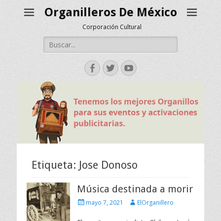
Organilleros De México
Corporación Cultural
Buscar:
Facebook
Twitter
YouTube
Etiqueta:
Jose Donoso
Música destinada a morir
Escrito
Autor
mayo 7, 2021
ElOrganillero
el