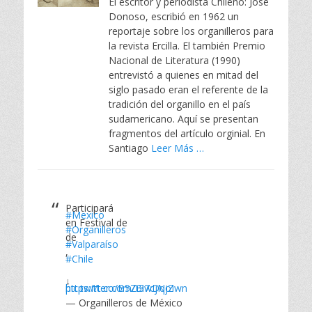
El escritor y periodista Chileno: José
Donoso, escribió en 1962 un
reportaje sobre los organilleros para
la revista Ercilla. El también Premio
Nacional de Literatura (1990)
entrevistó a quienes en mitad del
siglo pasado eran el referente de la
tradición del organillo en el país
sudamericano. Aquí se presentan
fragmentos del artículo orginial. En
Santiago
Leer Más …
Participará
#Mexico
en Festival de
#Organilleros
de
#Valparaíso
,
#Chile
↓
https://t.co/B5Zi3wDqjZ
pic.twitter.com/Bi7cjNoIwn
— Organilleros de México