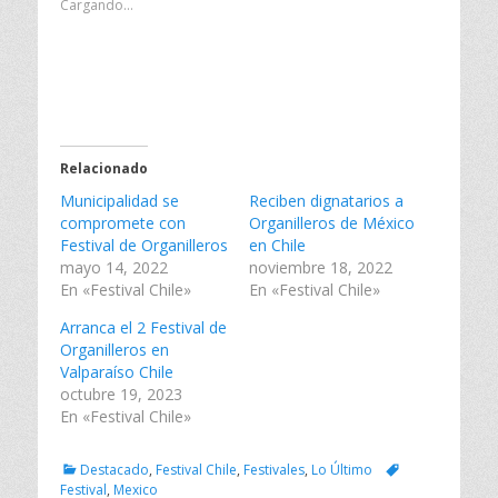
Cargando...
a
a
a
r
r
r
a
a
a
c
c
c
o
o
o
m
m
m
p
p
p
a
a
a
r
r
r
t
t
t
i
i
i
Relacionado
r
r
r
e
e
e
Municipalidad se
n
n
n
Reciben dignatarios a
T
F
L
compromete con
Organilleros de México
w
a
i
i
c
n
Festival de Organilleros
en Chile
t
e
k
mayo 14, 2022
noviembre 18, 2022
t
b
e
e
o
d
En «Festival Chile»
En «Festival Chile»
r
o
I
(
k
n
Arranca el 2 Festival de
S
(
(
e
S
S
Organilleros en
a
e
e
Valparaíso Chile
b
a
a
r
b
b
octubre 19, 2023
e
r
r
En «Festival Chile»
e
e
e
n
e
e
u
n
n
n
u
u
Categorías
Tags
Destacado
,
Festival Chile
,
Festivales
,
Lo Último
a
n
n
v
a
a
Festival
,
Mexico