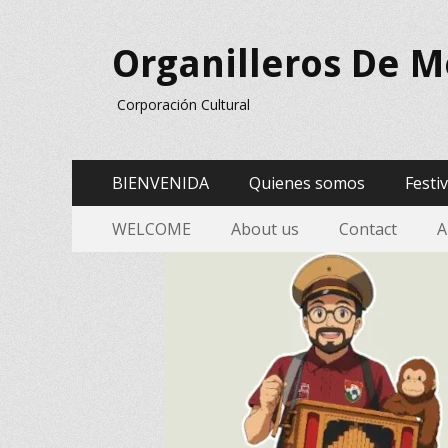
Organilleros De M
Corporación Cultural
Menú
Saltar
BIENVENIDA
Quienes somos
Festi
al
Principal
Menu
Saltar
contenido
WELCOME
About us
Contact
A
al
Secundario
contenido