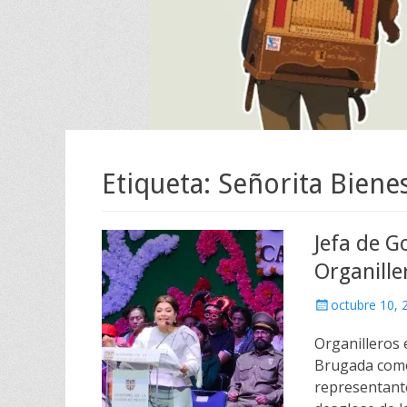
Etiqueta:
Señorita Biene
Jefa de 
Organille
Escrito
octubre 10, 
el
Organilleros 
Brugada como
representante