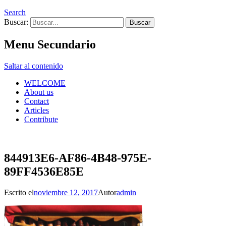
Search
Buscar:
Menu Secundario
Saltar al contenido
WELCOME
About us
Contact
Articles
Contribute
844913E6-AF86-4B48-975E-
89FF4536E85E
Escrito el
noviembre 12, 2017
Autor
admin