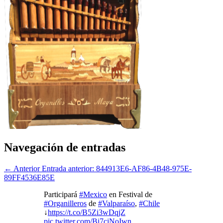
Navegación de entradas
← Anterior
Entrada anterior:
844913E6-AF86-4B48-975E-
89FF4536E85E
Participará
#Mexico
en Festival de
#Organilleros
de
#Valparaíso
,
#Chile
↓
https://t.co/B5Zi3wDqjZ
pic.twitter.com/Bi7cjNoIwn