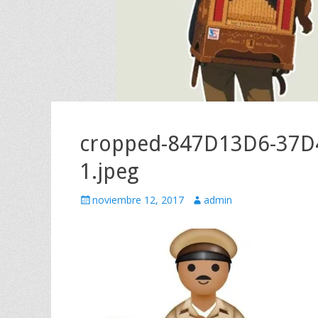
cropped-847D13D6-37D
1.jpeg
Escrito
Autor
noviembre 12, 2017
admin
el