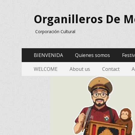
Organilleros De M
Corporación Cultural
Menú
Saltar
BIENVENIDA
Quienes somos
Festi
al
Principal
Menu
Saltar
contenido
WELCOME
About us
Contact
A
al
Secundario
contenido