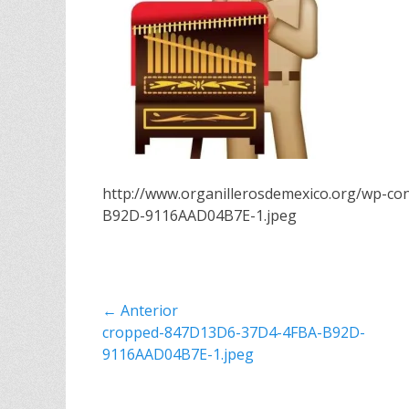
http://www.organillerosdemexico.org/wp-c
B92D-9116AAD04B7E-1.jpeg
Navegación
← Anterior
Entrada
cropped-847D13D6-37D4-4FBA-B92D-
de
anterior:
9116AAD04B7E-1.jpeg
entradas