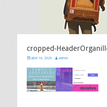
cropped-HeaderOrganil
Escrito
Autor
abril 16, 2020
admin
el