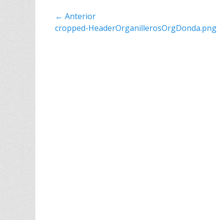
Navegación
← Anterior
Entrada
cropped-HeaderOrganillerosOrgDonda.png
de
anterior:
entradas