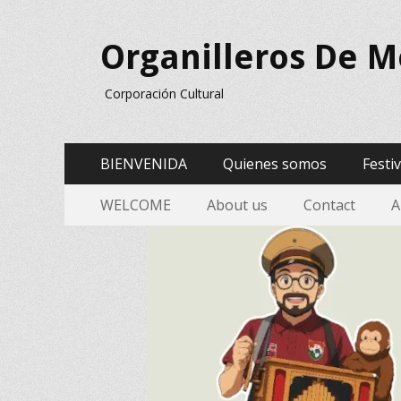
Organilleros De M
Corporación Cultural
Menú
Saltar
BIENVENIDA
Quienes somos
Festi
al
Principal
Menu
Saltar
contenido
WELCOME
About us
Contact
A
al
Secundario
contenido