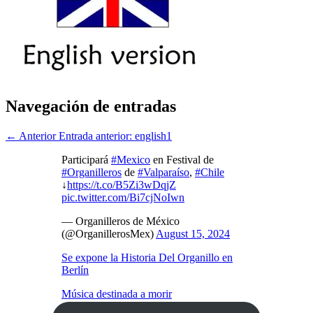
Navegación de entradas
← Anterior
Entrada anterior:
english1
Participará
#Mexico
en Festival de
#Organilleros
de
#Valparaíso
,
#Chile
↓
https://t.co/B5Zi3wDqjZ
pic.twitter.com/Bi7cjNoIwn
— Organilleros de México
(@OrganillerosMex)
August 15, 2024
Se expone la Historia Del Organillo en
Berlín
Música destinada a morir