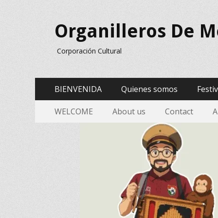
Organilleros De M
Corporación Cultural
Menú
Saltar
BIENVENIDA
Quienes somos
Festi
al
Principal
Menu
Saltar
contenido
WELCOME
About us
Contact
A
al
Secundario
contenido