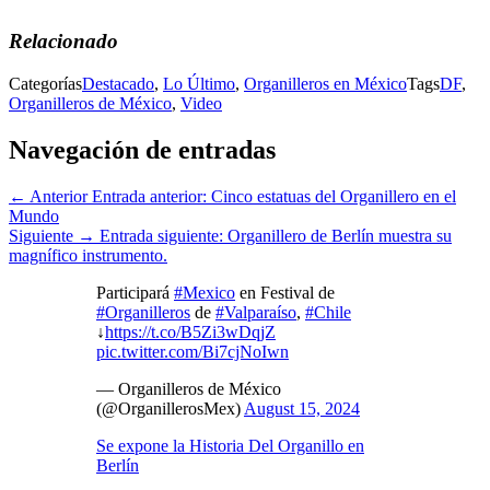
Relacionado
Categorías
Destacado
,
Lo Último
,
Organilleros en México
Tags
DF
,
Organilleros de México
,
Video
Navegación de entradas
← Anterior
Entrada anterior:
Cinco estatuas del Organillero en el
Mundo
Siguiente →
Entrada siguiente:
Organillero de Berlín muestra su
magnífico instrumento.
Participará
#Mexico
en Festival de
#Organilleros
de
#Valparaíso
,
#Chile
↓
https://t.co/B5Zi3wDqjZ
pic.twitter.com/Bi7cjNoIwn
— Organilleros de México
(@OrganillerosMex)
August 15, 2024
Se expone la Historia Del Organillo en
Berlín