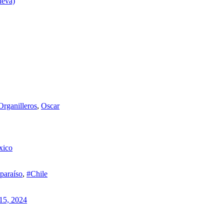
ueva)
Organilleros
,
Oscar
xico
paraíso
,
#Chile
15, 2024