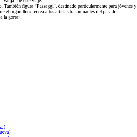
“valija” de este viaje.
o. También figura “Passaggi”, destinado particularmente para jóvenes y a
e el organillero recrea a los artistas trashumantes del pasado.
a la gorra”.
va)
nueva)