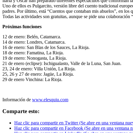
Ilaria y Oscar han preparado diferentes espectáculos que conforman la 
Uno de ellos es Pulgarcito, versión libre del cuento tradicional europe
padres. Por último, está “Cuentos que contaban mis abuelos”, en los qu
Todas las actividades son gratuitas, aunque se pide una colaboración “
Próximas funciones
12 de enero: Belén, Catamarca.
14 de enero: Londres, Catamarca.
16 de enero: San Blas de los Sauces, La Rioja.
18 de enero: Famatina, La Rioja.
19 de enero: Nonogasta, La Rioja.
21 de enero (eclipse): Ischigualasto, Valle de la Luna, San Juan.
23, 24 de enero: Villa Unión, La Rioja.
25, 26 y 27 de enero: Jagüe, La Rioja.
29 de enero Vinchina: La Rioja.
Información de
www.elesquiu.com
Comparte esto:
Haz clic para compartir en Twitter (Se abre en una ventana nue
Haz clic para compartir en Facebook (Se abre en una ventana 