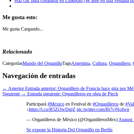
Haz clic para compartir en LinkedIn (Se abre en una ventana n
Me gusta esto:
Me gusta
Cargando...
Relacionado
Categorías
Mundo del Organillo
Tags
Argentina
,
Cultura
,
Organillero
,
Navegación de entradas
← Anterior
Entrada anterior:
Organillero de Francia hace gira por Mé
Siguiente →
Entrada siguiente:
Organilleros en obra de Pieck
Participará
#Mexico
en Festival de
#Organilleros
de
#Val
↓
https://t.co/B5Zi3wDqjZ
pic.twitter.com/Bi7cjNoIwn
— Organilleros de México (@OrganillerosMex)
August 
Se expone la Historia Del Organillo en Berlín