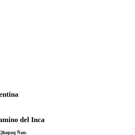
entina
Camino del Inca
l Qhapaq Ñan.