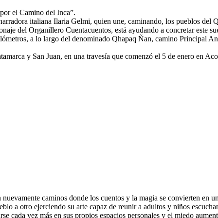
s por el Camino del Inca”.
y narradora italiana Ilaria Gelmi, quien une, caminando, los pueblos del 
sonaje del Organillero Cuentacuentos, está ayudando a concretar este 
l kilómetros, a lo largo del denominado Qhapaq Ñan, camino Principal A
Catamarca y San Juan, en una travesía que comenzó el 5 de enero en Aco
son nuevamente caminos donde los cuentos y la magia se convierten en 
lo a otro ejerciendo su arte capaz de reunir a adultos y niños escuchan
arse cada vez más en sus propios espacios personales y el miedo aumenta