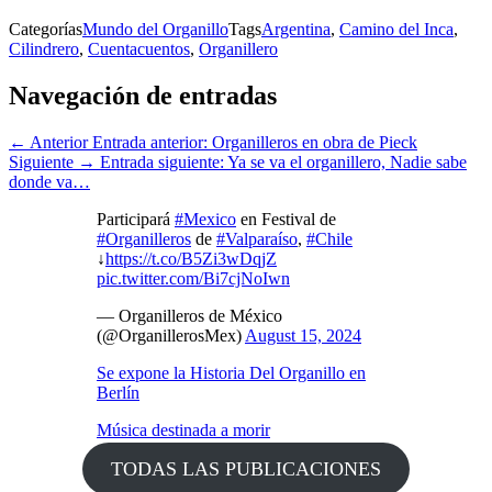
Categorías
Mundo del Organillo
Tags
Argentina
,
Camino del Inca
,
Cilindrero
,
Cuentacuentos
,
Organillero
Navegación de entradas
← Anterior
Entrada anterior:
Organilleros en obra de Pieck
Siguiente →
Entrada siguiente:
Ya se va el organillero, Nadie sabe
donde va…
Participará
#Mexico
en Festival de
#Organilleros
de
#Valparaíso
,
#Chile
↓
https://t.co/B5Zi3wDqjZ
pic.twitter.com/Bi7cjNoIwn
— Organilleros de México
(@OrganillerosMex)
August 15, 2024
Se expone la Historia Del Organillo en
Berlín
Música destinada a morir
TODAS LAS PUBLICACIONES