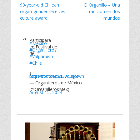
n
a
a
Entrada
Entrada
90-year-old Chilean
El Organillo – Una
u
n
n
de
e
u
u
anterior:
siguiente:
organ-grinder receives
tradición en dos
v
e
e
entradas
culture award
a
v
v
mundos
)
a
a
)
)
Participará
#Mexico
en Festival de
#Organilleros
de
#Valparaíso
,
#Chile
↓
https://t.co/B5Zi3wDqjZ
pic.twitter.com/Bi7cjNoIwn
— Organilleros de México
(@OrganillerosMex)
August 15, 2024