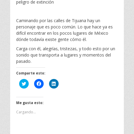
peligro de extinción
Caminando por las calles de Tijuana hay un
personaje que es poco común. Lo que hace ya es
difícil encontrar en los pocos lugares de México
dónde todavía existe gente cómo él.
Carga con él, alegrías, tristezas, y todo esto por un
sonido que transporta a lugares y momentos del
pasado.
Comparte esto:
H
H
H
a
a
a
z
z
z
c
c
c
l
l
l
i
i
i
Me gusta esto:
c
c
c
p
p
p
Cargando...
a
a
a
r
r
r
a
a
a
c
c
c
o
o
o
m
m
m