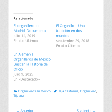
p
p
p
a
a
a
r
r
r
t
t
t
i
i
i
Relacionado
r
r
r
e
e
e
El organillero de
n
n
n
El Organillo – Una
T
F
L
Madrid. Documental
tradición en dos
w
a
i
i
c
n
julio 14, 2019
mundos
t
e
k
En «Lo Último»
septiembre 29, 2018
t
b
e
e
o
d
En «Lo Último»
r
o
I
(
k
n
En Alemania
S
(
(
e
S
S
Organilleros de México
a
e
e
Buscan la Historia del
b
a
a
r
b
b
Oficio
e
r
r
julio 9, 2025
e
e
e
n
e
e
En «Destacado»
u
n
n
n
u
u
a
n
n
v
a
a
Categorías
Tags
Organilleros en México
Baja California
,
Organillero
,
e
v
v
Tijuana
n
e
e
t
n
n
a
t
t
n
a
a
a
n
n
Navegación
← Anterior
Siguiente →