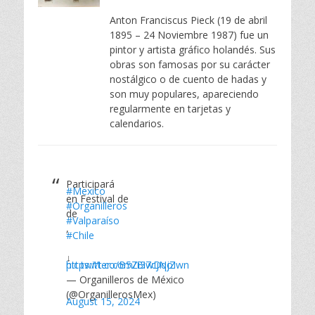
el
Anton Franciscus Pieck (19 de abril
1895 – 24 Noviembre 1987) fue un
pintor y artista gráfico holandés. Sus
obras son famosas por su carácter
nostálgico o de cuento de hadas y
son muy populares, apareciendo
regularmente en tarjetas y
calendarios.
Participará
#Mexico
en Festival de
#Organilleros
de
#Valparaíso
,
#Chile
↓
https://t.co/B5Zi3wDqjZ
pic.twitter.com/Bi7cjNoIwn
— Organilleros de México
(@OrganillerosMex)
August 15, 2024