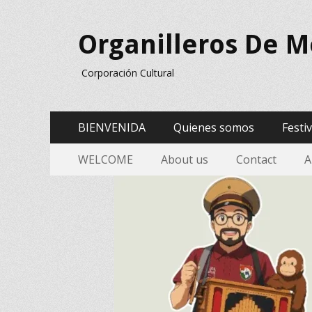
Organilleros De M
Corporación Cultural
Menú
Saltar
BIENVENIDA
Quienes somos
Festi
al
Principal
Menu
Saltar
contenido
WELCOME
About us
Contact
A
al
Secundario
contenido